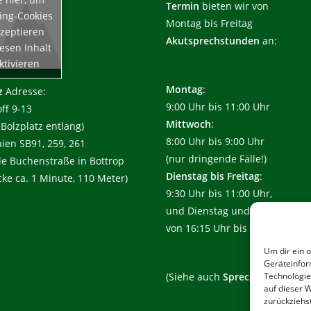
Termin
bieten wir von
ing-Cookies
Montag bis Freitag
zeptieren
Akutsprechstunden
an:
esen Inhalt
ktivieren
Montag
:
z
Adresse:
9:00 Uhr bis 11:00 Uhr
ff 9-13
Mittwoch
:
Bolzplatz entlang)
8:00 Uhr bis 9:00 Uhr
ien SB91, 259, 261
(nur dringende Fälle!)
lle Buchenstraße in Bottrop
Dienstag bis Freitag
:
cke ca. 1 Minute, 110 Meter)
9:30 Uhr bis 11:00 Uhr,
und Dienstag und Donnerstag
von 16:15 Uhr bis 17:45 Uhr
Um dir ein 
Geräteinfor
(Siehe auch
Sprechzeiten
Technologie
!)
auf dieser W
zurückziehs