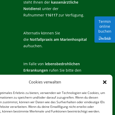
steht Ihnen der
kassenärztliche
Notdienst
unter der
Rufnummer
116117
zur Verfügung.
Termin
online
buchen
Alternativ können Sie
die
Notfallpraxis am
Marienhospital
aufsuchen.
Im Falle von
lebensbedrohlichen
Erkrankungen
rufen Sie bitte den
Rettungsdienst unter der Rufnummer
Cookies verwalten
112
an!
optimales Erlebnis zu bieten, verwenden wir Technologien wie Cookies, um
mationen zu speichern und/oder darauf zuzugreifen. Wenn du diesen
n zustimmst, können wir Daten wie das Surfverhalten oder eindeutige IDs
ebsite verarbeiten. Wenn du deine Einwillligung nicht erteilst oder
t, können bestimmte Merkmale und Funktionen beeinträchtigt werden.