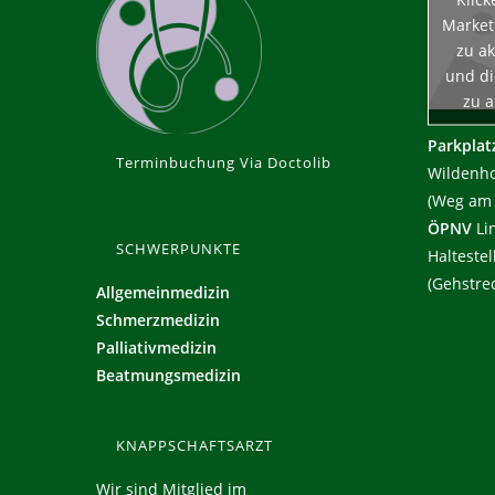
Market
zu ak
und di
zu a
Parkplat
Terminbuchung Via Doctolib
Wildenho
(Weg am 
ÖPNV
Lin
SCHWERPUNKTE
Halteste
(Gehstre
Allgemeinmedizin
Schmerzmedizin
Palliativmedizin
Beatmungsmedizin
KNAPPSCHAFTSARZT
Wir sind Mitglied im